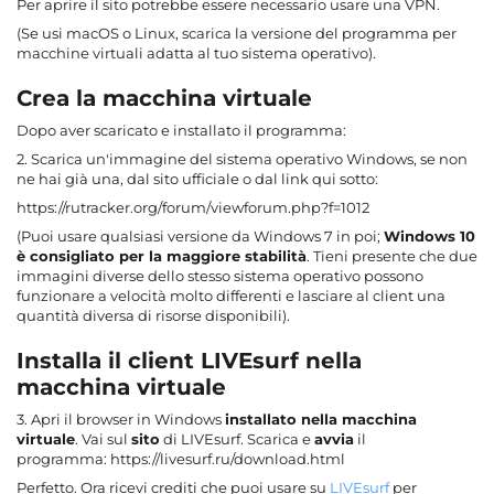
Per aprire il sito potrebbe essere necessario usare una VPN.
(Se usi macOS o Linux, scarica la versione del programma per
macchine virtuali adatta al tuo sistema operativo).
Crea la macchina virtuale
Dopo aver scaricato e installato il programma:
2. Scarica un'immagine del sistema operativo Windows, se non
ne hai già una, dal sito ufficiale o dal link qui sotto:
https://rutracker.org/forum/viewforum.php?f=1012
(Puoi usare qualsiasi versione da Windows 7 in poi;
Windows 10
è consigliato per la maggiore stabilità
. Tieni presente che due
immagini diverse dello stesso sistema operativo possono
funzionare a velocità molto differenti e lasciare al client una
quantità diversa di risorse disponibili).
Installa il client LIVEsurf nella
macchina virtuale
3. Apri il browser in Windows
installato nella macchina
virtuale
. Vai sul
sito
di LIVEsurf. Scarica e
avvia
il
programma: https://livesurf.ru/download.html
Perfetto. Ora ricevi crediti che puoi usare su
LIVEsurf
per