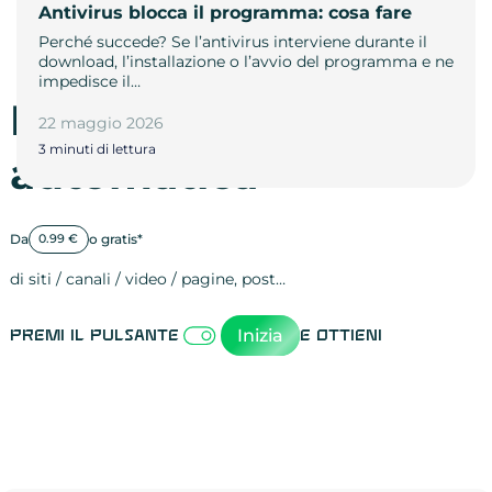
Antivirus blocca il programma: cosa fare
Perché succede? Se l’antivirus interviene durante il
download, l’installazione o l’avvio del programma e ne
impedisce il…
Promozione
22 maggio 2026
3 minuti di lettura
automatica
Da
o gratis*
0.99 €
di siti / canali / video / pagine, post…
Attività sulle 
visite
visualizzazioni
registrazioni
referral
recensioni
menzioni
attività sulle 
attività sui so
spettatori dei
comportament
clic sui link
lead motivati
Inizia
Premi il pulsante
e ottieni