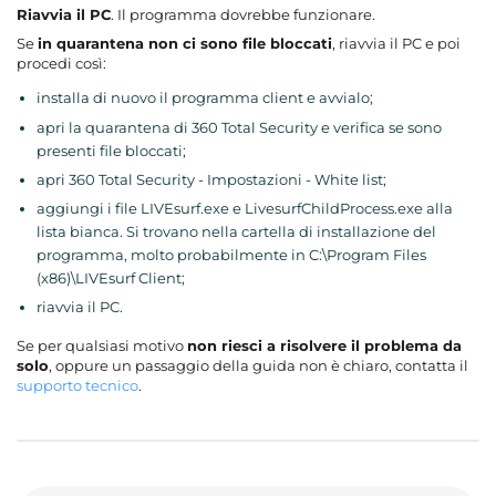
Riavvia il PC
. Il programma dovrebbe funzionare.
Se
in quarantena non ci sono file bloccati
, riavvia il PC e poi
procedi così:
installa di nuovo il programma client e avvialo;
apri la quarantena di 360 Total Security e verifica se sono
presenti file bloccati;
apri 360 Total Security - Impostazioni - White list;
aggiungi i file LIVEsurf.exe e LivesurfChildProcess.exe alla
lista bianca. Si trovano nella cartella di installazione del
programma, molto probabilmente in C:\Program Files
(x86)\LIVEsurf Client;
riavvia il PC.
Se per qualsiasi motivo
non riesci a risolvere il problema da
solo
, oppure un passaggio della guida non è chiaro, contatta il
supporto tecnico
.