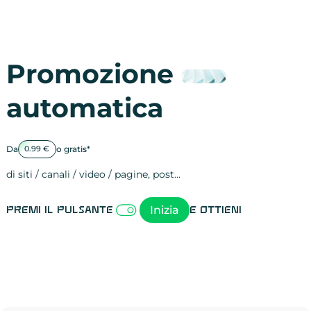
Promozione
automatica
Da
o gratis*
0.99 €
di siti / canali / video / pagine, post…
Attività sulle 
visite
visualizzazioni
registrazioni
referral
recensioni
menzioni
attività sulle 
attività sui so
spettatori dei
comportament
clic sui link
lead motivati
Inizia
Premi il pulsante
e ottieni