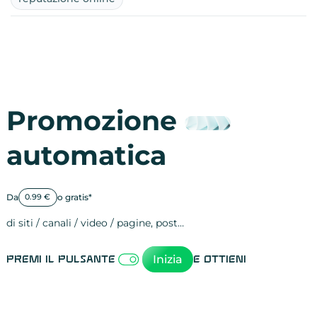
Promozione
automatica
Da
o gratis*
0.99 €
di siti / canali / video / pagine, post…
Attività sulle 
visite
visualizzazioni
registrazioni
referral
recensioni
menzioni
attività sulle 
attività sui so
spettatori dei
comportament
clic sui link
lead motivati
Inizia
Premi il pulsante
e ottieni