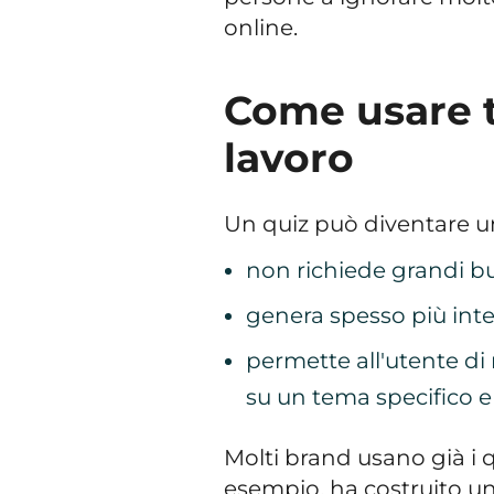
online.
Come usare t
lavoro
Un quiz può diventare u
non richiede grandi bu
genera spesso più inter
permette all'utente di
su un tema specifico e d
Molti brand usano già i 
esempio, ha costruito un