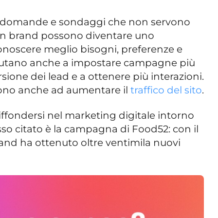
i a domande e sondaggi che non servono
r un brand possono diventare uno
onoscere meglio bisogni, preferenze e
. Aiutano anche a impostare campagne più
rsione dei lead e a ottenere più interazioni.
scono anche ad aumentare il
traffico del sito
.
diffondersi nel marketing digitale intorno
so citato è la campagna di Food52: con il
 brand ha ottenuto oltre ventimila nuovi