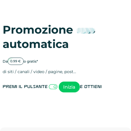
Promozione
automatica
Da
o gratis*
0.99 €
di siti / canali / video / pagine, post…
Attività sulle 
visite
visualizzazioni
registrazioni
referral
recensioni
menzioni
attività sulle 
attività sui so
spettatori dei
comportament
clic sui link
lead motivati
Inizia
Premi il pulsante
e ottieni