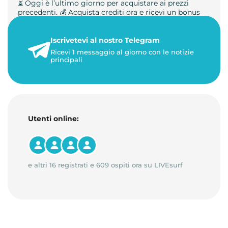
⏳ Oggi è l’ultimo giorno per acquistare ai prezzi
precedenti. 💰 Acquista crediti ora e ricevi un bonus
+50%. 🎁 Ricaric…
Iscrivetevi al nostro Telegram
23 maggio 2026
Ricevi 1 messaggio al giorno con le notizie
1 minuto di lettura
principali
Utenti online:
e altri 16 registrati e 609 ospiti ora su LIVEsurf