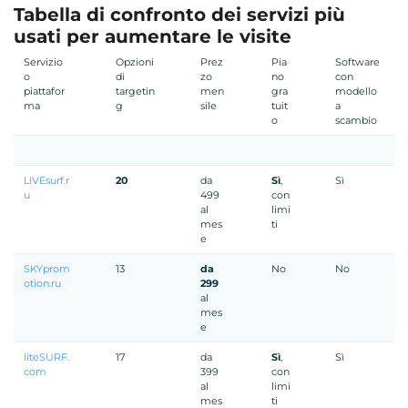
Tabella di confronto dei servizi più
usati per aumentare le visite
Servizio
Opzioni
Prez
Pia
Software
o
di
zo
no
con
piattafor
targetin
men
gra
modello
ma
g
sile
tuit
a
o
scambio
LIVEsurf.r
20
da
Sì
,
Sì
u
499
con
al
limi
mes
ti
e
SKYprom
13
da
No
No
otion.ru
299
al
mes
e
liteSURF.
17
da
Sì
,
Sì
com
399
con
al
limi
mes
ti