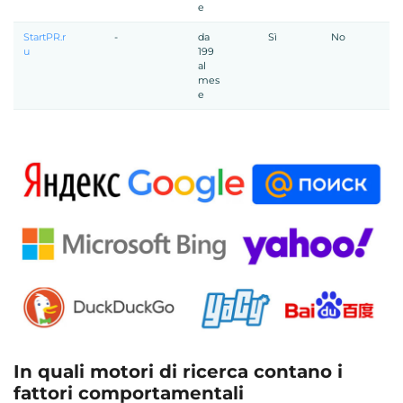
e
StartPR.r
-
da
Sì
No
u
199
al
mes
e
In quali motori di ricerca contano i
fattori comportamentali