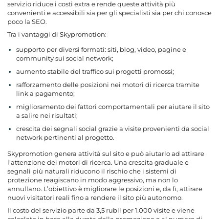
servizio riduce i costi extra e rende queste attività più
convenienti e accessibili
sia per gli specialisti sia per chi conosce
poco la SEO.
Tra i vantaggi di Skypromotion:
supporto per diversi formati: siti, blog, video, pagine e
community sui social network;
aumento stabile del traffico sui progetti promossi;
rafforzamento delle posizioni nei motori di ricerca tramite
link a pagamento;
miglioramento dei fattori comportamentali per aiutare il sito
a salire nei risultati;
crescita dei segnali social grazie a visite provenienti da social
network pertinenti al progetto.
Skypromotion genera attività sul sito e può aiutarlo ad attirare
l’attenzione dei motori di ricerca. Una crescita graduale e
segnali più naturali riducono il rischio che i sistemi di
protezione reagiscano in modo aggressivo, ma non lo
annullano. L’obiettivo è migliorare le posizioni e, da lì, attirare
nuovi visitatori reali fino a rendere il sito più autonomo.
Il costo del servizio parte da 3,5 rubli per 1.000 visite e viene
calcolato in base alla durata della promozione e al numero di