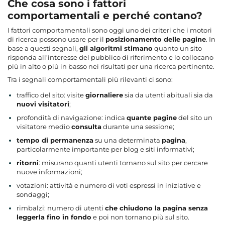
Che cosa sono i fattori
comportamentali e perché contano?
I fattori comportamentali sono oggi uno dei criteri che i motori
di ricerca possono usare per il
posizionamento delle pagine
. In
base a questi segnali,
gli algoritmi stimano
quanto un sito
risponda all’interesse del pubblico di riferimento e lo collocano
più in alto o più in basso nei risultati per una ricerca pertinente.
Tra i segnali comportamentali più rilevanti ci sono:
traffico del sito: visite
giornaliere
sia da utenti abituali sia da
nuovi visitatori
;
profondità di navigazione: indica
quante pagine
del sito un
visitatore medio
consulta
durante una sessione;
tempo di permanenza
su una determinata
pagina
,
particolarmente importante per blog e siti informativi;
ritorni
: misurano quanti utenti tornano sul sito per cercare
nuove informazioni;
votazioni: attività e numero di voti espressi in iniziative e
sondaggi;
rimbalzi: numero di utenti
che chiudono la pagina senza
leggerla fino in fondo
e poi non tornano più sul sito.