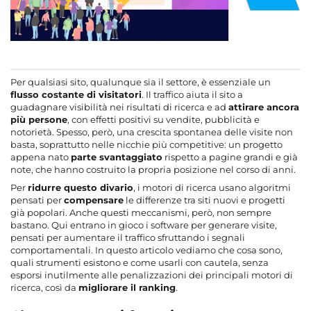
Per qualsiasi sito, qualunque sia il settore, è essenziale un
flusso costante di visitatori
. Il traffico aiuta il sito a
guadagnare visibilità nei risultati di ricerca e ad
attirare ancora
più persone
, con effetti positivi su vendite, pubblicità e
notorietà. Spesso, però, una crescita spontanea delle visite non
basta, soprattutto nelle nicchie più competitive: un progetto
appena nato
parte svantaggiato
rispetto a pagine grandi e già
note, che hanno costruito la propria posizione nel corso di anni.
Per
ridurre questo divario
, i motori di ricerca usano algoritmi
pensati per
compensare
le differenze tra siti nuovi e progetti
già popolari. Anche questi meccanismi, però, non sempre
bastano. Qui entrano in gioco i software per generare visite,
pensati per aumentare il traffico sfruttando i segnali
comportamentali. In questo articolo vediamo che cosa sono,
quali strumenti esistono e come usarli con cautela, senza
esporsi inutilmente alle penalizzazioni dei principali motori di
ricerca, così da
migliorare il ranking
.