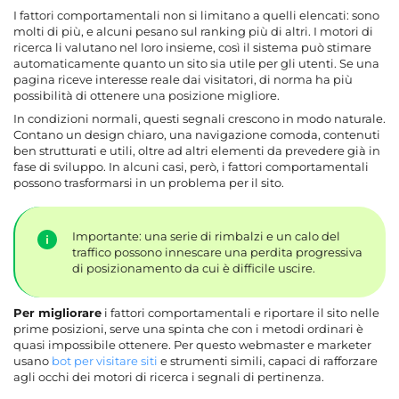
I fattori comportamentali non si limitano a quelli elencati: sono
molti di più, e alcuni pesano sul ranking più di altri. I motori di
ricerca li valutano nel loro insieme, così il sistema può stimare
automaticamente quanto un sito sia utile per gli utenti. Se una
pagina riceve interesse reale dai visitatori, di norma ha più
possibilità di ottenere una posizione migliore.
In condizioni normali, questi segnali crescono in modo naturale.
Contano un design chiaro, una navigazione comoda, contenuti
ben strutturati e utili, oltre ad altri elementi da prevedere già in
fase di sviluppo. In alcuni casi, però, i fattori comportamentali
possono trasformarsi in un problema per il sito.
Importante: una serie di rimbalzi e un calo del
traffico possono innescare una perdita progressiva
di posizionamento da cui è difficile uscire.
Per migliorare
i fattori comportamentali e
riportare il sito nelle
prime posizioni, serve una spinta che con i metodi ordinari è
quasi impossibile ottenere
. Per questo webmaster e marketer
usano
bot per visitare siti
e strumenti simili, capaci di rafforzare
agli occhi dei motori di ricerca i segnali di pertinenza.