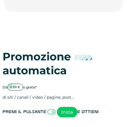
Promozione
automatica
Da
o gratis*
0.99 €
di siti / canali / video / pagine, post…
Attività sulle 
visite
visualizzazioni
registrazioni
referral
recensioni
menzioni
attività sulle 
attività sui so
spettatori dei
comportament
clic sui link
lead motivati
Inizia
Premi il pulsante
e ottieni