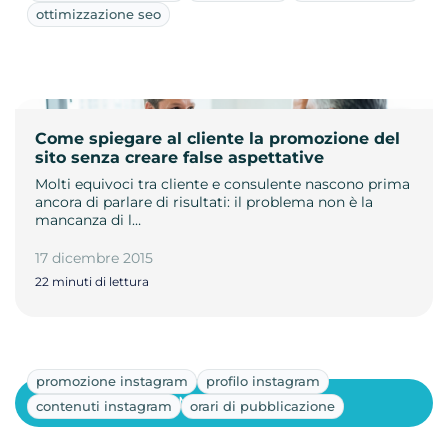
ottimizzazione seo
Come spiegare al cliente la promozione del
sito senza creare false aspettative
Molti equivoci tra cliente e consulente nascono prima
ancora di parlare di risultati: il problema non è la
mancanza di l…
17 dicembre 2015
22 minuti di lettura
promozione instagram
profilo instagram
Mostra altri
contenuti instagram
orari di pubblicazione