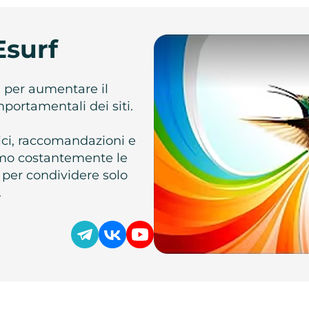
Esurf
e per aumentare il
omportamentali dei siti.
atici, raccomandazioni e
iamo costantemente le
 per condividere solo
.