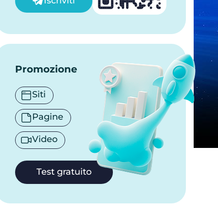
Iscriviti
Promozione
Siti
Pagine
Video
Test gratuito