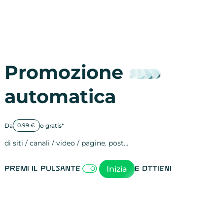
Promozione
automatica
Da
o gratis*
0.99 €
di siti / canali / video / pagine, post…
Attività sulle 
visite
visualizzazioni
registrazioni
referral
recensioni
menzioni
attività sulle 
attività sui so
spettatori dei
comportament
clic sui link
lead motivati
Inizia
Premi il pulsante
e ottieni