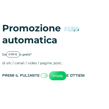
Promozione
automatica
Da
o gratis*
0.99 €
di siti / canali / video / pagine, post…
Attività sulle 
visite
visualizzazioni
registrazioni
referral
recensioni
menzioni
attività sulle 
attività sui so
spettatori dei
comportament
clic sui link
lead motivati
Inizia
Premi il pulsante
e ottieni