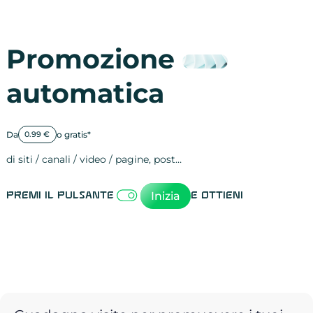
Promozione
automatica
Da
o gratis*
0.99 €
di siti / canali / video / pagine, post…
Attività sulle 
visite
visualizzazioni
registrazioni
referral
recensioni
menzioni
attività sulle 
attività sui so
spettatori dei
comportament
clic sui link
lead motivati
Inizia
Premi il pulsante
e ottieni