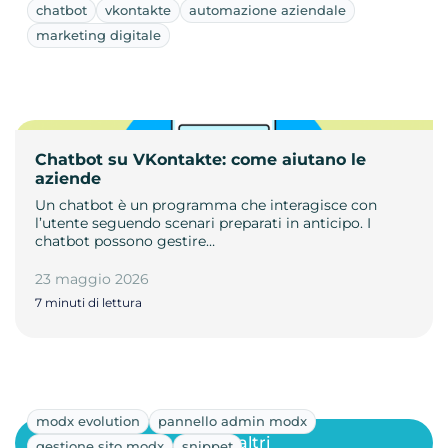
chatbot
vkontakte
automazione aziendale
marketing digitale
Chatbot su VKontakte: come aiutano le
aziende
Un chatbot è un programma che interagisce con
l’utente seguendo scenari preparati in anticipo. I
chatbot possono gestire…
23 maggio 2026
7 minuti di lettura
modx evolution
pannello admin modx
Mostra altri
gestione sito modx
snippet