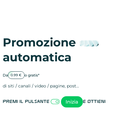
Promozione
automatica
Da
o gratis*
0.99 €
di siti / canali / video / pagine, post…
Attività sulle 
visite
visualizzazioni
registrazioni
referral
recensioni
menzioni
attività sulle 
attività sui so
spettatori dei
comportament
clic sui link
lead motivati
Inizia
Premi il pulsante
e ottieni