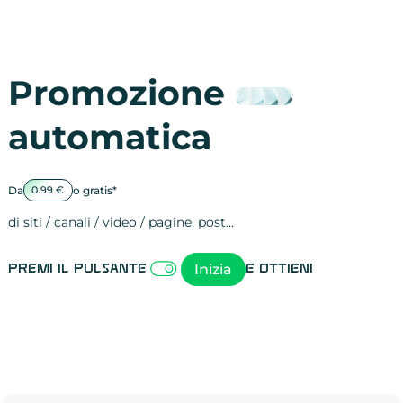
Promozione
automatica
Da
o gratis*
0.99 €
di siti / canali / video / pagine, post…
Attività sulle 
visite
visualizzazioni
registrazioni
referral
recensioni
menzioni
attività sulle 
attività sui so
spettatori dei
comportament
clic sui link
lead motivati
Inizia
Premi il pulsante
e ottieni