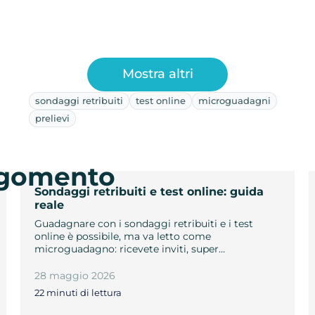
Mostra altri
sondaggi retribuiti
test online
microguadagni
prelievi
argomento
Sondaggi retribuiti e test online: guida
reale
Guadagnare con i sondaggi retribuiti e i test
online è possibile, ma va letto come
microguadagno: ricevete inviti, super…
28 maggio 2026
22 minuti di lettura