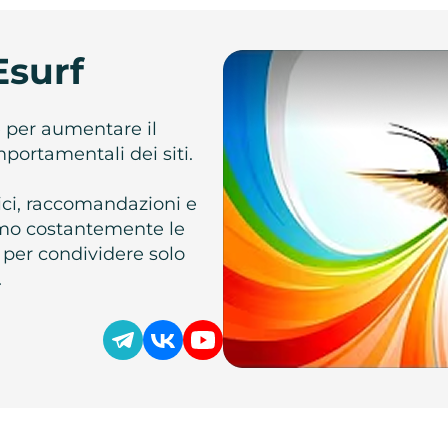
Esurf
e per aumentare il
omportamentali dei siti.
atici, raccomandazioni e
iamo costantemente le
 per condividere solo
.