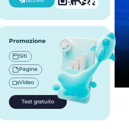
Iscriviti
Promozione
Siti
Pagine
Video
Test gratuito