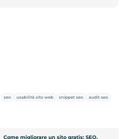
seo
usabilità sito web
snippet seo
audit seo
Come migliorare un sito gratis: SEO,