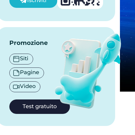
Iscriviti
Promozione
Siti
Pagine
Video
Test gratuito