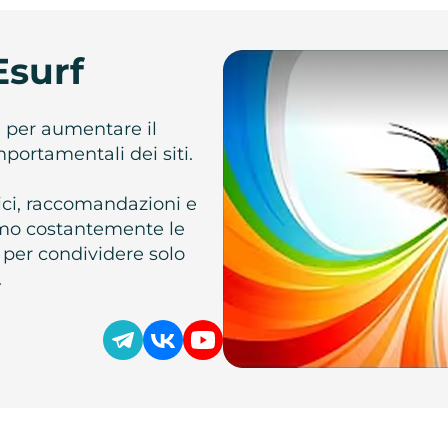
Esurf
e per aumentare il
omportamentali dei siti.
atici, raccomandazioni e
iamo costantemente le
 per condividere solo
.