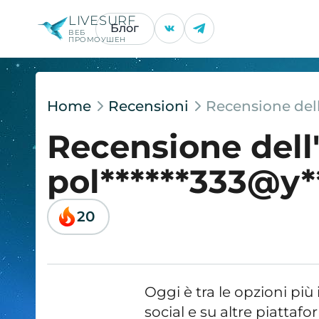
LIVESURF
Блог
ВЕБ
ПРОМОУШЕН
Home
Recensioni
Recensione dell
Recensione dell
pol******333@y**
20
Oggi è tra le opzioni più
social e su altre piatta