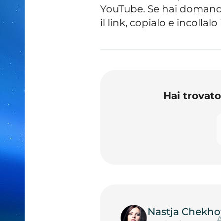
YouTube. Se hai domande,
il link, copialo e incolla
Hai trovat
Nastja Chekho