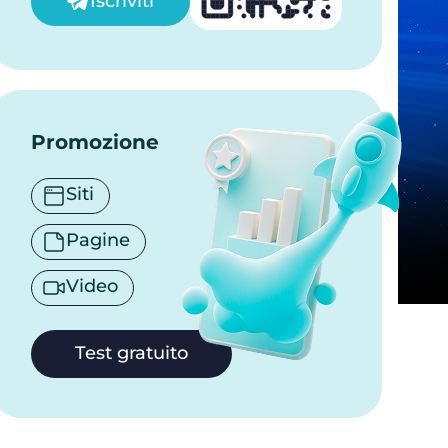
Iscriviti
Promozione
Siti
Pagine
Video
Test gratuito