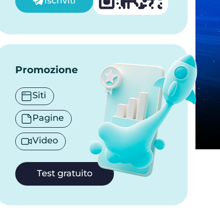
Iscriviti
Promozione
Siti
Pagine
Video
Test gratuito