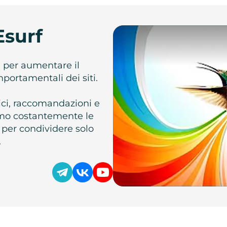
Esurf
e per aumentare il
omportamentali dei siti.
atici, raccomandazioni e
iamo costantemente le
 per condividere solo
.