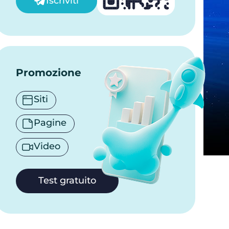
Iscriviti
Promozione
Siti
Pagine
Video
Test gratuito