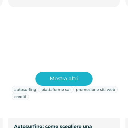
Mostra altri
autosurfing
piattaforme sar
promozione siti web
crediti
Autosurfing: come scegliere una