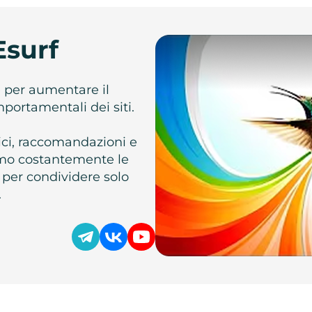
Esurf
e per aumentare il
omportamentali dei siti.
atici, raccomandazioni e
iamo costantemente le
 per condividere solo
.