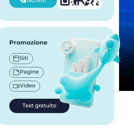
Iscriviti
Promozione
Siti
Pagine
Video
Test gratuito