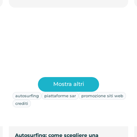
Mostra altri
autosurfing
piattaforme sar
promozione siti web
crediti
Autosurfing: come scegliere una