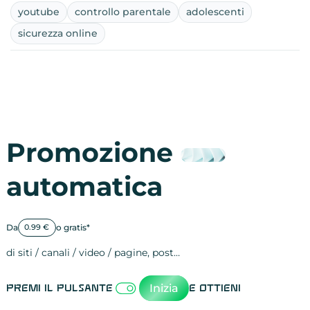
youtube
controllo parentale
adolescenti
sicurezza online
Promozione
automatica
Da
o gratis*
0.99 €
di siti / canali / video / pagine, post…
Attività sulle 
visite
visualizzazioni
registrazioni
referral
recensioni
menzioni
attività sulle 
attività sui so
spettatori dei
comportament
clic sui link
lead motivati
Inizia
Premi il pulsante
e ottieni