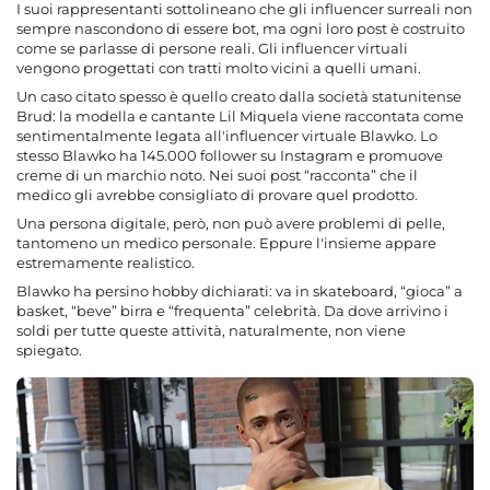
I suoi rappresentanti sottolineano che gli influencer surreali non
sempre nascondono di essere bot, ma ogni loro post è costruito
come se parlasse di persone reali. Gli influencer virtuali
vengono progettati con tratti molto vicini a quelli umani.
Un caso citato spesso è quello creato dalla società statunitense
Brud: la modella e cantante Lil Miquela viene raccontata come
sentimentalmente legata all'influencer virtuale Blawko. Lo
stesso Blawko ha 145.000 follower su Instagram e promuove
creme di un marchio noto. Nei suoi post “racconta” che il
medico gli avrebbe consigliato di provare quel prodotto.
Una persona digitale, però, non può avere problemi di pelle,
tantomeno un medico personale. Eppure l'insieme appare
estremamente realistico.
Blawko ha persino hobby dichiarati: va in skateboard, “gioca” a
basket, “beve” birra e “frequenta” celebrità. Da dove arrivino i
soldi per tutte queste attività, naturalmente, non viene
spiegato.