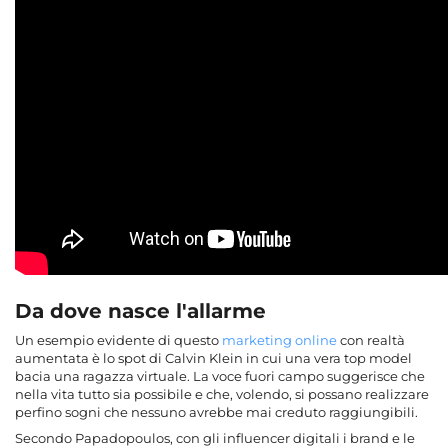
Da dove nasce l'allarme
Un esempio evidente di questo
marketing
online
con realtà
aumentata è lo spot di Calvin Klein in cui una vera top model
bacia una ragazza virtuale. La voce fuori campo suggerisce che
nella vita tutto sia possibile e che, volendo, si possano realizzare
perfino sogni che nessuno avrebbe mai creduto raggiungibili.
Secondo Papadopoulos, con gli influencer digitali i brand e le