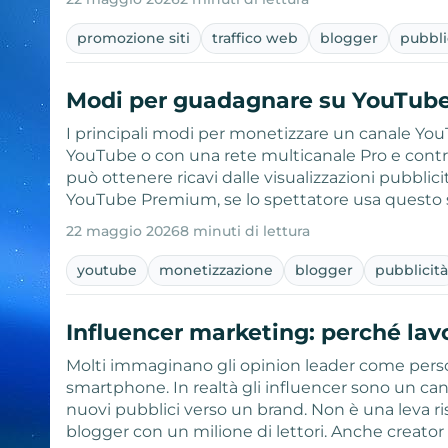
promozione siti
traffico web
blogger
pubbli
Modi per guadagnare su YouTube
I principali modi per monetizzare un canale Yo
YouTube o con una rete multicanale Pro e cont
può ottenere ricavi dalle visualizzazioni pubblic
YouTube Premium, se lo spettatore usa questo s
22 maggio 2026
8 minuti di lettura
youtube
monetizzazione
blogger
pubblicit
Influencer marketing: perché lav
Molti immaginano gli opinion leader come person
smartphone. In realtà gli influencer sono un can
nuovi pubblici verso un brand. Non è una leva ris
blogger con un milione di lettori. Anche creato