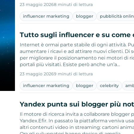
23 maggio 2026
8 minuti di lettura
influencer marketing
blogger
pubblicità onli
Tutto sugli influencer e su come 
Internet è ormai parte stabile di ogni attività. 
aumentare i ricavi e ad attirare nuovi clienti. Di 
per migliorare il posizionamento nei motori di r
portali più visitati. Esiste però anche un’a…
23 maggio 2026
9 minuti di lettura
influencer marketing
blogger
celebrity
amb
Yandex punta sui blogger più not
Il motore di ricerca invita a collaborare blogger 
Yandex.Efir. In passato la piattaforma veniva us
altri contenuti video in streaming: cartoni animati
Ora gli sviluppatori hanno deciso di amplia…