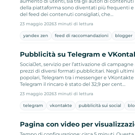
aumento di utenti, sia tra gli autori di contenuti
della piattaforma sono diventati più frequenti e v
del feed dei contenuti consigliati, che…
23 maggio 2026
3 minuti di lettura
yandex zen
feed di raccomandazioni
blogger
Pubblicità su Telegram e VKonta
SocialJet, servizio per l’attivazione di campagne 
prezzi di diversi formati pubblicitari. Negli ultim
popolari, Telegram tra i messenger e VKontakte 
Telegram il rincaro è stato del 32,9 per cent…
23 maggio 2026
3 minuti di lettura
telegram
vkontakte
pubblicità sui social
bl
Pagina con video per visualizzaz
Tempo di configurazione: circa 5 minuti. Questa 