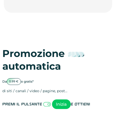
Promozione
automatica
Da
o gratis*
0.99 €
di siti / canali / video / pagine, post…
Attività sulle 
visite
visualizzazioni
registrazioni
referral
recensioni
menzioni
attività sulle 
attività sui so
spettatori dei
comportament
clic sui link
lead motivati
Inizia
Premi il pulsante
e ottieni