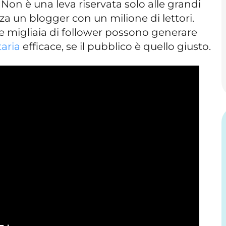
Non è una leva riservata solo alle grandi
za un blogger con un milione di lettori.
 migliaia di follower possono generare
aria
efficace, se il pubblico è quello giusto.