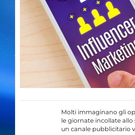
Molti immaginano gli o
le giornate incollate all
un canale pubblicitario 