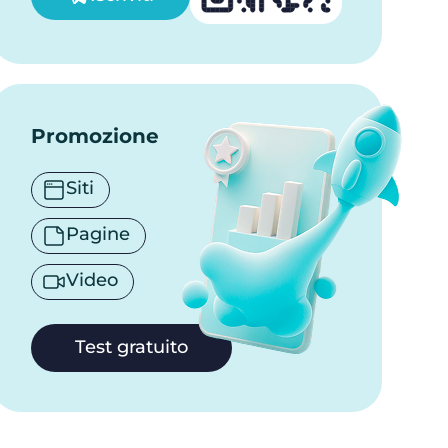
Promozione
Siti
Pagine
Video
Test gratuito