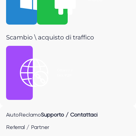
Windows
Android
Scambio \ acquisto di traffico
Ottieni il
link P2P
Aiuto
Reclamo
Supporto / Contattaci
Referral / Partner