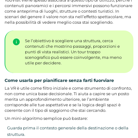
YouVisit viene spesso associata a questo tipo di utilizzo, perché i
contenuti panoramici e i percorsi immersivi possono funzionare
come anteprima di luoghi, strutture o contesti turistici. In
scenari del genere il valore non sta nell’effetto spettacolare, ma
nella possibilità di vedere meglio cosa stai scegliendo.
Se l’obiettivo è scegliere una struttura, cerca
contenuti che mostrino passaggi, proporzioni e
punti di vista realistici. Un tour troppo
scenografico può essere coinvolgente, ma meno
utile per decidere.
Come usarla per pianificare senza farti fuorviare
La VR è utile come filtro iniziale e come strumento di confronto,
non come unica base decisionale. Ti aiuta a capire se un posto
merita un approfondimento ulteriore, se l’ambiente
corrisponde alle tue aspettative e se la logica degli spazi è
coerente con il tipo di soggiorno che stai cercando.
Un mini-algoritmo semplice può bastare:
Guarda prima il contesto generale della destinazione o della
struttura.