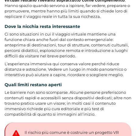
virtuali restano rilevanti soprattutto come complemento
.
Hanno spazio quando servono a ispirare, far vedere, preparare o
promuovere, mentre hanno più limiti quando si chiede loro di
replicare il viaggio reale in tutta la sua ricchezza.
Dove la nicchia resta interessante
Ci sono situazioni in cui il viaggio virtuale mantiene una
funzione chiara anche fuori dal contesto emergenziale:
anteprima di destinazioni, tour di strutture, contenuti culturali,
percorsi didattici, esplorazione remota e introduzione a luoghi
difficili da visitare nel breve periodo.
L’
esperienza immersiva
qui conserva valore perché riduce
distanza e astrazione. Vedere un luogo in modo panoramico o
interattivo può aiutare a capire, ricordare o scegliere meglio.
Quali limiti restano aperti
Le barriere non sono scomparse. Alcune persone preferiscono
contenuti rapidi e accessibili senza dispositivi dedicati; altre non
trovano pratico usare un visore; in molti casi il contenuto
immersivo richiede più cura editoriale e più test di
compatibilità di quanto si immagini all’inizio.
Il rischio più comune è costruire un progetto VR