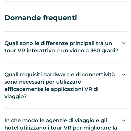
Domande frequenti
Quali sono le differenze principali tra un
tour VR interattivo e un video a 360 gradi?
I tour VR interattivi permettono all'utente di
esplorare liberamente l'ambiente virtuale con un
alto livello di interazione, mentre i video a 360 gradi
Quali requisiti hardware e di connettività
offrono una visione immersiva ma lineare senza
sono necessari per utilizzare
possibilità di modificare il percorso. I tour VR
efficacemente le applicazioni VR di
richiedono spesso più potenza di calcolo e
viaggio?
dispositivi dedicati, i video a 360 possono essere
Per un'esperienza ottimale è necessario un visore
fruiti anche su schermi standard. La scelta dipende
VR di qualità, preferibilmente compatibile con le
dall'obiettivo: engagement interattivo o fruizione
piattaforme supportate dall'applicazione. Inoltre, è
In che modo le agenzie di viaggio e gli
semplice e rapida.
fondamentale una connessione Internet veloce e
hotel utilizzano i tour VR per migliorare la