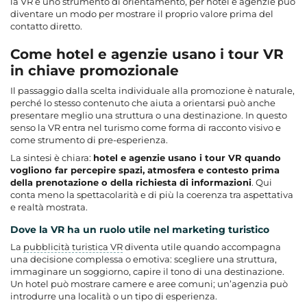
la VR è uno strumento di orientamento, per hotel e agenzie può
diventare un modo per mostrare il proprio valore prima del
contatto diretto.
Come hotel e agenzie usano i tour VR
in chiave promozionale
Il passaggio dalla scelta individuale alla promozione è naturale,
perché lo stesso contenuto che aiuta a orientarsi può anche
presentare meglio una struttura o una destinazione. In questo
senso la VR entra nel turismo come forma di racconto visivo e
come strumento di pre-esperienza.
La sintesi è chiara:
hotel e agenzie usano i tour VR quando
vogliono far percepire spazi, atmosfera e contesto prima
della prenotazione o della richiesta di informazioni
. Qui
conta meno la spettacolarità e di più la coerenza tra aspettativa
e realtà mostrata.
Dove la VR ha un ruolo utile nel marketing turistico
La
pubblicità turistica VR
diventa utile quando accompagna
una decisione complessa o emotiva: scegliere una struttura,
immaginare un soggiorno, capire il tono di una destinazione.
Un hotel può mostrare camere e aree comuni; un’agenzia può
introdurre una località o un tipo di esperienza.