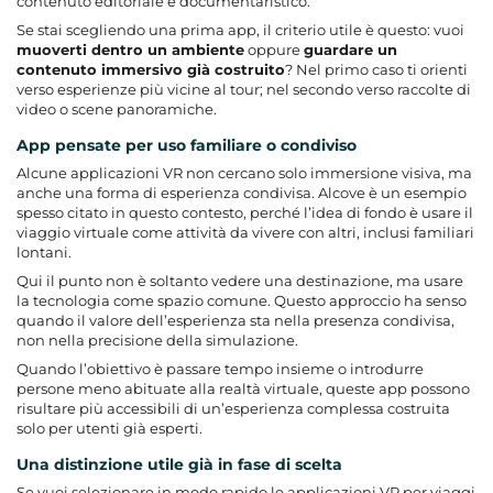
contenuto editoriale e documentaristico.
Se stai scegliendo una prima app, il criterio utile è questo: vuoi
muoverti dentro un ambiente
oppure
guardare un
contenuto immersivo già costruito
? Nel primo caso ti orienti
verso esperienze più vicine al tour; nel secondo verso raccolte di
video o scene panoramiche.
App pensate per uso familiare o condiviso
Alcune applicazioni VR non cercano solo immersione visiva, ma
anche una forma di esperienza condivisa. Alcove è un esempio
spesso citato in questo contesto, perché l’idea di fondo è usare il
viaggio virtuale come attività da vivere con altri, inclusi familiari
lontani.
Qui il punto non è soltanto vedere una destinazione, ma usare
la tecnologia come spazio comune. Questo approccio ha senso
quando il valore dell’esperienza sta nella presenza condivisa,
non nella precisione della simulazione.
Quando l’obiettivo è passare tempo insieme o introdurre
persone meno abituate alla realtà virtuale, queste app possono
risultare più accessibili di un’esperienza complessa costruita
solo per utenti già esperti.
Una distinzione utile già in fase di scelta
Se vuoi selezionare in modo rapido le applicazioni VR per viaggi