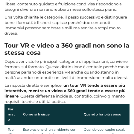
libera, contenuto guidato e fruizione condivisa rispondono a
bisogni diversi e non andrebbero messi sullo stesso piano.
Una volta chiarite le categorie, il passo successivo è distinguere
bene i formati: è lì che si capisce perché due contenuti
immersivi possono sembrare simili ma servire a scopi molto
diversi.
Tour VR e video a 360 gradi non sono la
stessa cosa
Dopo aver visto le principali categorie di applicazioni, conviene
fermarsi sul formato. Questa distinzione è centrale perché molte
persone parlano di esperienza VR anche quando stanno in
realtà usando contenuti con livelli di immersione molto diversi.
La risposta diretta è semplice:
un tour VR tende a essere più
interattivo, mentre un video a 360 gradi tende a essere più
lineare
. Questa differenza incide su controllo, coinvolgimento,
requisiti tecnici e utilità pratica.
For
mat
Come si fruisce
Quando ha più senso
o
Tour
Esplorazione di un ambiente con
Quando vuoi capire spazi,