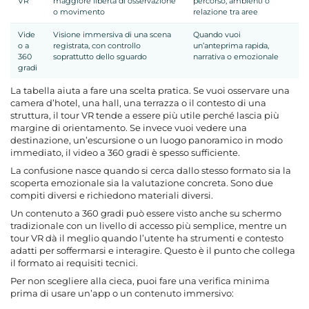
VR
maggiore libertà di osservazione
percorso, ambienti o
o movimento
relazione tra aree
Vide
Visione immersiva di una scena
Quando vuoi
o a
registrata, con controllo
un’anteprima rapida,
360
soprattutto dello sguardo
narrativa o emozionale
gradi
La tabella aiuta a fare una scelta pratica. Se vuoi osservare una
camera d’hotel, una hall, una terrazza o il contesto di una
struttura, il tour VR tende a essere più utile perché lascia più
margine di orientamento. Se invece vuoi vedere una
destinazione, un’escursione o un luogo panoramico in modo
immediato, il video a 360 gradi è spesso sufficiente.
La confusione nasce quando si cerca dallo stesso formato sia la
scoperta emozionale sia la valutazione concreta. Sono due
compiti diversi e richiedono materiali diversi.
Un contenuto a 360 gradi può essere visto anche su schermo
tradizionale con un livello di accesso più semplice, mentre un
tour VR dà il meglio quando l’utente ha strumenti e contesto
adatti per soffermarsi e interagire. Questo è il punto che collega
il formato ai requisiti tecnici.
Per non scegliere alla cieca, puoi fare una verifica minima
prima di usare un’app o un contenuto immersivo: