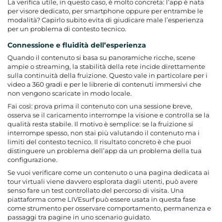
La verifica utile, in questo caso, è molto concreta: l’app è nata
per visore dedicato, per smartphone oppure per entrambe le
modalità? Capirlo subito evita di giudicare male l’esperienza
per un problema di contesto tecnico.
Connessione e fluidità dell’esperienza
Quando il contenuto si basa su panoramiche ricche, scene
ampie o streaming, la stabilità della rete incide direttamente
sulla continuità della fruizione. Questo vale in particolare per i
video a 360 gradi e per le librerie di contenuti immersivi che
non vengono scaricate in modo locale.
Fai così: prova prima il contenuto con una sessione breve,
osserva se il caricamento interrompe la visione e controlla se la
qualità resta stabile. Il motivo è semplice: se la fruizione si
interrompe spesso, non stai più valutando il contenuto ma i
limiti del contesto tecnico. Il risultato concreto è che puoi
distinguere un problema dell’app da un problema della tua
configurazione.
Se vuoi verificare come un contenuto o una pagina dedicata ai
tour virtuali viene davvero esplorata dagli utenti, può avere
senso fare un test controllato del percorso di visita. Una
piattaforma come LIVEsurf può essere usata in questa fase
come strumento per osservare comportamento, permanenza e
passaggi tra pagine in uno scenario guidato.