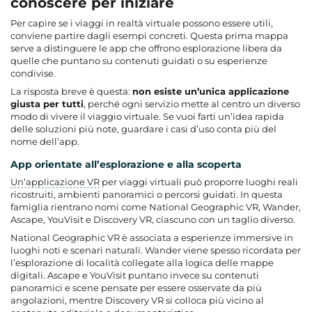
conoscere per iniziare
Per capire se i viaggi in realtà virtuale possono essere utili,
conviene partire dagli esempi concreti. Questa prima mappa
serve a distinguere le app che offrono esplorazione libera da
quelle che puntano su contenuti guidati o su esperienze
condivise.
La risposta breve è questa:
non esiste un’unica applicazione
giusta per tutti
, perché ogni servizio mette al centro un diverso
modo di vivere il viaggio virtuale. Se vuoi farti un’idea rapida
delle soluzioni più note, guardare i casi d’uso conta più del
nome dell’app.
App orientate all’esplorazione e alla scoperta
Un’applicazione VR
per viaggi virtuali può proporre luoghi reali
ricostruiti, ambienti panoramici o percorsi guidati. In questa
famiglia rientrano nomi come National Geographic VR, Wander,
Ascape, YouVisit e Discovery VR, ciascuno con un taglio diverso.
National Geographic VR è associata a esperienze immersive in
luoghi noti e scenari naturali. Wander viene spesso ricordata per
l’esplorazione di località collegate alla logica delle mappe
digitali. Ascape e YouVisit puntano invece su contenuti
panoramici e scene pensate per essere osservate da più
angolazioni, mentre Discovery VR si colloca più vicino al