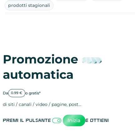
prodotti stagionali
Promozione
automatica
Da
o gratis*
0.99 €
di siti / canali / video / pagine, post…
Attività sulle 
visite
visualizzazioni
registrazioni
referral
recensioni
menzioni
attività sulle 
attività sui so
spettatori dei
comportament
clic sui link
lead motivati
Inizia
Premi il pulsante
e ottieni