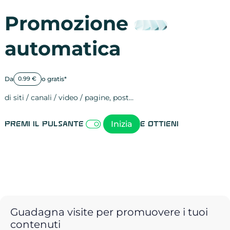
Promozione
automatica
Da
o gratis*
0.99 €
di siti / canali / video / pagine, post…
Attività sulle 
visite
visualizzazioni
registrazioni
referral
recensioni
menzioni
attività sulle 
attività sui so
spettatori dei
comportament
clic sui link
lead motivati
Inizia
Premi il pulsante
e ottieni
Guadagna visite per promuovere i tuoi
contenuti