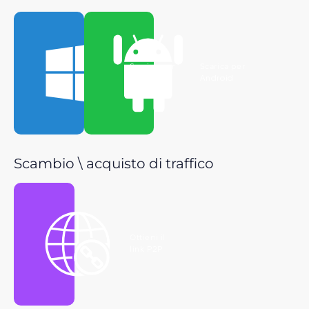
Scarica per
Scarica per
Windows
Android
Scambio \ acquisto di traffico
Ottieni il
link P2P