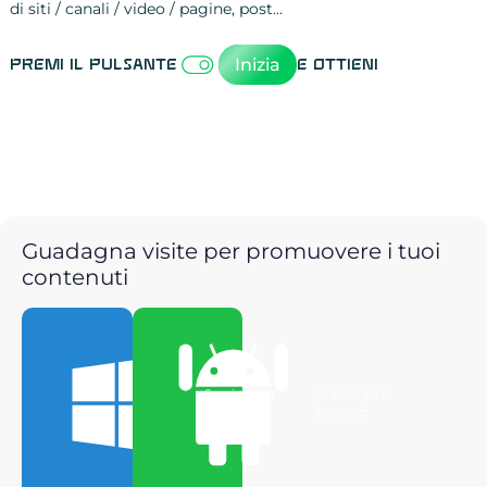
di siti / canali / video / pagine, post…
Attività sulle 
visite
visualizzazioni
registrazioni
referral
recensioni
menzioni
attività sulle 
attività sui so
spettatori dei
comportament
clic sui link
lead motivati
Inizia
Premi il pulsante
e ottieni
Guadagna visite per promuovere i tuoi
contenuti
Scarica per
Scarica per
Windows
Android