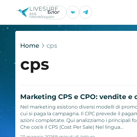
LIVESURF
Блог
ВЕБ
ПРОМОУШЕН
Home
cps
cps
Marketing CPS e CPO: vendite e 
Nel marketing esistono diversi modelli di promoz
cui si paga la campagna. Il CPC prevede il pagame
azioni completate. Qui analizziamo i principali fo
Che cos'è il CPS (Cost Per Sale) Nel lingua…
23 maggio 2026
9 minuti di lettura