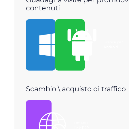
contenuti
Scarica per
Scarica per
Windows
Android
Scambio \ acquisto di traffico
Ottieni il
link P2P