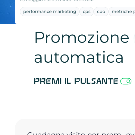
performance marketing
cps
cpo
metriche p
Promozione
automatica
Premi il pulsante
Guadagna visite per promuove