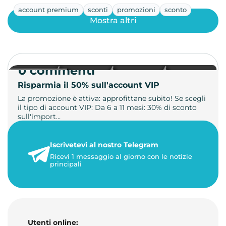
account premium
sconti
promozioni
sconto
Mostra altri
0 commenti
Risparmia il 50% sull'account VIP
La promozione è attiva: approfittane subito! Se scegli
il tipo di account VIP: Da 6 a 11 mesi: 30% di sconto
sull'import…
22 maggio 2026
Iscrivetevi al nostro Telegram
1 minuto di lettura
Ricevi 1 messaggio al giorno con le notizie
principali
Utenti online: