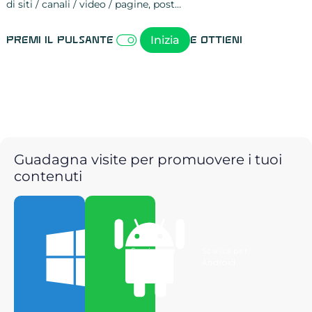
di siti / canali / video / pagine, post…
Attività sulle 
visite
visualizzazioni
registrazioni
referral
recensioni
menzioni
attività sulle 
attività sui so
spettatori dei
comportament
clic sui link
lead motivati
Inizia
Premi il pulsante
e ottieni
Guadagna visite per promuovere i tuoi
contenuti
Scarica per
Scarica per
Windows
Android