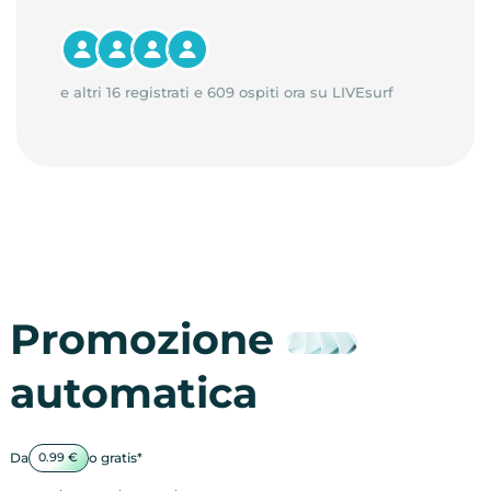
e altri 16 registrati e 609 ospiti ora su LIVEsurf
Promozione
automatica
Da
o gratis*
0.99 €