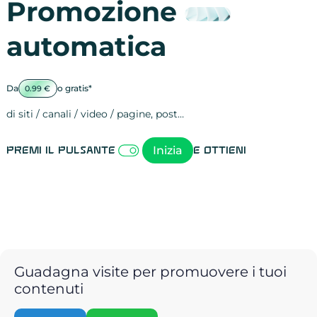
Promozione
automatica
Da
o gratis*
0.99 €
di siti / canali / video / pagine, post…
Attività sulle 
visite
visualizzazioni
registrazioni
referral
recensioni
menzioni
attività sulle 
attività sui so
spettatori dei
comportament
clic sui link
lead motivati
Inizia
Premi il pulsante
e ottieni
Guadagna visite per promuovere i tuoi
contenuti