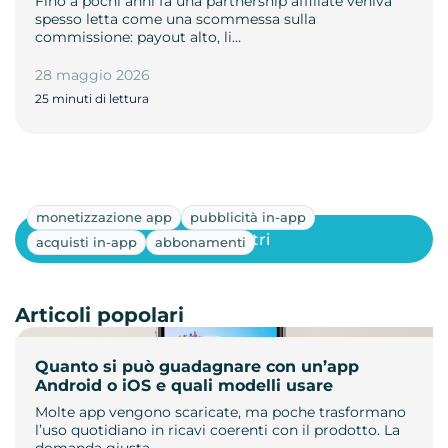
Fino a pochi anni fa una partnership affiliate veniva
spesso letta come una scommessa sulla
commissione: payout alto, li…
28 maggio 2026
25 minuti di lettura
monetizzazione app
pubblicità in-app
Mostra altri
acquisti in-app
abbonamenti
Articoli popolari
Quanto si può guadagnare con un’app
Android o iOS e quali modelli usare
Molte app vengono scaricate, ma poche trasformano
l’uso quotidiano in ricavi coerenti con il prodotto. La