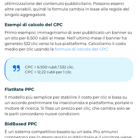
ottimizzazione del contenuto pubblicitario. Possono esserci
altre variabili, quindi la formula cambia in base alle regole del
singolo aggregatore.
Esempi di calcolo del CPC
Primo esempio: immaginiamo di aver pubblicato un banner su
un sito per 6.500 rubli al mese. Nell'ultimo mese il banner ha
generato 532 clic verso la tua piattaforma. Calcoliamo il costo
medio per clic usando la
formula di calcolo del CPC
:
CPC = 6.500 rubli / 532 clic.
CPC = 12,22 rubli per 1 clic.
FlatRate PPC
Il modello più semplice per stabilire il costo per clic si basa su
un accordo preliminare tra inserzionista e piattaforma, portale o
motore di ricerca. Si fissa un prezzo per clic, che cambia solo se
le parti concordano nuove condizioni.
BidBased PPC
È un sistema competitivo basato su un'asta. Più annunci
competono per lo stesso spazio pubblicitario e il vincitore viene