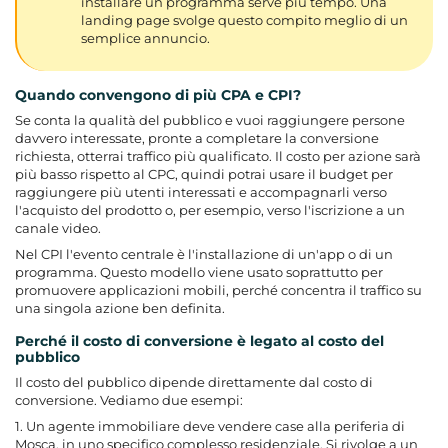
installare un programma serve più tempo. Una
landing page svolge questo compito meglio di un
semplice annuncio.
Quando convengono di più CPA e CPI?
Se conta la qualità del pubblico e vuoi raggiungere persone
davvero interessate, pronte a completare la conversione
richiesta, otterrai traffico più qualificato. Il costo per azione sarà
più basso rispetto al CPC, quindi potrai usare il budget per
raggiungere più utenti interessati e accompagnarli verso
l'acquisto del prodotto o, per esempio, verso l'iscrizione a un
canale video.
Nel CPI l'evento centrale è l'installazione di un'app o di un
programma. Questo modello viene usato soprattutto per
promuovere applicazioni mobili, perché concentra il traffico su
una singola azione ben definita.
Perché il costo di conversione è legato al costo del
pubblico
Il costo del pubblico dipende direttamente dal costo di
conversione. Vediamo due esempi:
1. Un agente immobiliare deve vendere case alla periferia di
Mosca, in uno specifico complesso residenziale. Si rivolge a un