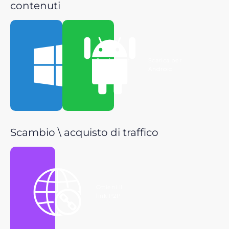
contenuti
Scarica per
Scarica per
Windows
Android
Scambio \ acquisto di traffico
Ottieni il
link P2P