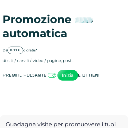
Promozione
automatica
Da
o gratis*
0.99 €
di siti / canali / video / pagine, post…
Attività sulle 
visite
visualizzazioni
registrazioni
referral
recensioni
menzioni
attività sulle 
attività sui so
spettatori dei
comportament
clic sui link
lead motivati
Inizia
Premi il pulsante
e ottieni
Guadagna visite per promuovere i tuoi