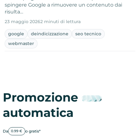
spingere Google a rimuovere un contenuto dai
risulta…
23 maggio 2026
2 minuti di lettura
google
deindicizzazione
seo tecnico
webmaster
Promozione
automatica
Da
o gratis*
0.99 €