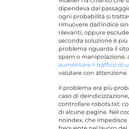
Mueller ha chiarito che l
dipendeva dal passaggio
ogni probabilità si trat
rimuovere dall’indice si
rilevanti, oppure escluder
seconda soluzione è più 
problema riguarda il sito
spam o manipolazione, a
aumentare il traffico di u
valutare con attenzione.
Il problema era più prob
caso di deindicizzazione
controllare robots.txt: c
di alcune pagine. Nel co
noindex, che impedisce l
frequente nel lavoro de