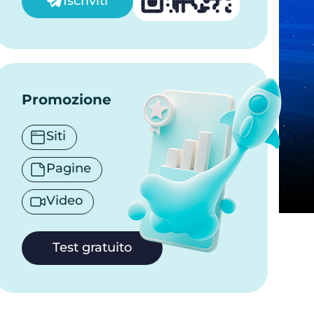
Iscriviti
Promozione
Siti
Pagine
Video
Test gratuito