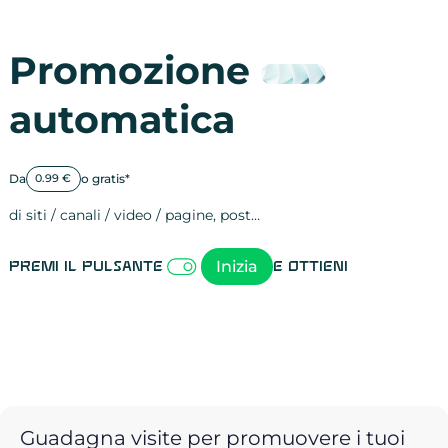
Promozione
automatica
Da
o gratis*
0.99 €
di siti / canali / video / pagine, post…
Attività sulle 
visite
visualizzazioni
registrazioni
referral
recensioni
menzioni
attività sulle 
attività sui so
spettatori dei
comportament
clic sui link
lead motivati
Inizia
Premi il pulsante
e ottieni
Guadagna visite per promuovere i tuoi