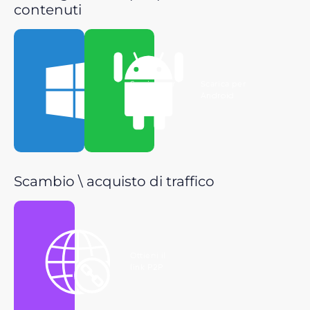
contenuti
Scarica per
Scarica per
Windows
Android
Scambio \ acquisto di traffico
Ottieni il
link P2P