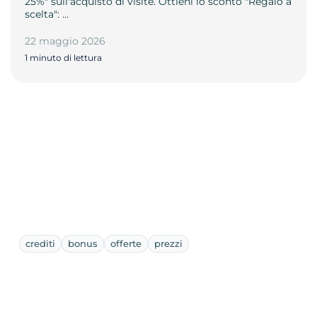
25%" sull'acquisto di visite. Ottieni lo sconto "Regalo a
scelta": …
22 maggio 2026
1 minuto di lettura
crediti
bonus
offerte
prezzi