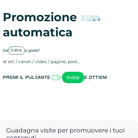
Promozione
automatica
Da
o gratis*
0.99 €
di siti / canali / video / pagine, post…
Attività sulle 
visite
visualizzazioni
registrazioni
referral
recensioni
menzioni
attività sulle 
attività sui so
spettatori dei
comportament
clic sui link
lead motivati
Inizia
Premi il pulsante
e ottieni
Guadagna visite per promuovere i tuoi
contenuti