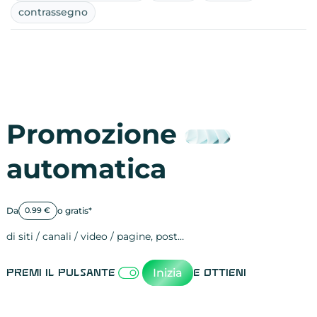
contrassegno
Promozione
automatica
Da
o gratis*
0.99 €
di siti / canali / video / pagine, post…
Attività sulle 
visite
visualizzazioni
registrazioni
referral
recensioni
menzioni
attività sulle 
attività sui so
spettatori dei
comportament
clic sui link
lead motivati
Inizia
Premi il pulsante
e ottieni