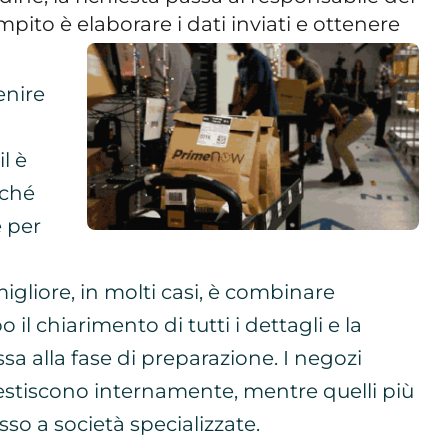
mpito è elaborare i dati inviati e ottenere
enire
l è
rché
e per
migliore, in molti casi, è combinare
 il chiarimento di tutti i dettagli e la
sa alla fase di preparazione. I negozi
gestiscono internamente, mentre quelli più
sso a società specializzate.