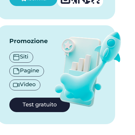
Promozione
Siti
Pagine
Video
Test gratuito