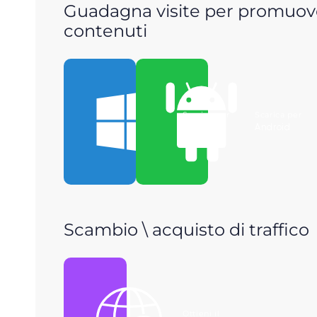
Guadagna visite per promuove
contenuti
Scarica per
Scarica per
Windows
Android
Scambio \ acquisto di traffico
Ottieni il