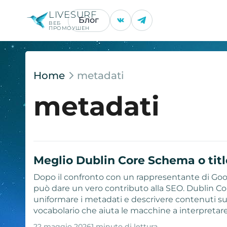
LIVESURF
Блог
ВЕБ
ПРОМОУШЕН
Home
metadati
metadati
Meglio Dublin Core Schema o titl
Dopo il confronto con un rappresentante di Goog
può dare un vero contributo alla SEO. Dublin C
uniformare i metadati e descrivere contenuti su d
vocabolario che aiuta le macchine a interpretare
22 maggio 2026
1 minuto di lettura