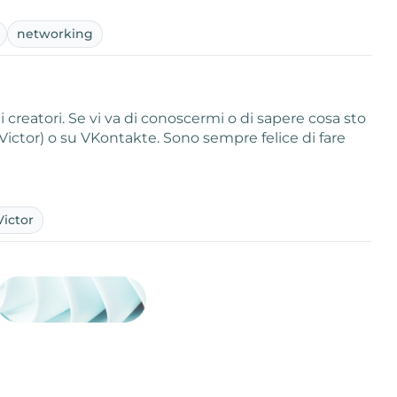
networking
creatori. Se vi va di conoscermi o di sapere cosa sto
ctor) o su VKontakte. Sono sempre felice di fare
Victor
Attività sul
visite
visualizzazi
registrazion
referral
recensioni
menzioni
attività sul
attività sui
spettatori d
comportame
clic sui link
lead motiva