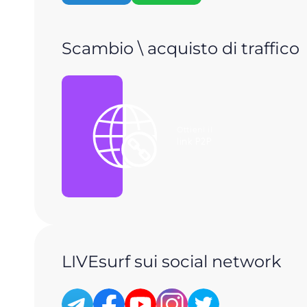
Scambio \ acquisto di traffico
Ottieni il
link P2P
LIVEsurf sui social network