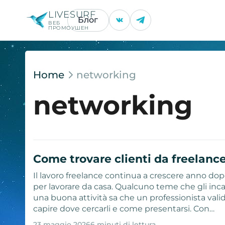
LIVESURF
Блог
ВЕБ
ПРОМОУШЕН
Home
networking
networking
Come trovare clienti da freelanc
Il lavoro freelance continua a crescere anno dopo
per lavorare da casa. Qualcuno teme che gli incar
una buona attività sa che un professionista valid
capire dove cercarli e come presentarsi. Con…
23 maggio 2026
6 minuti di lettura