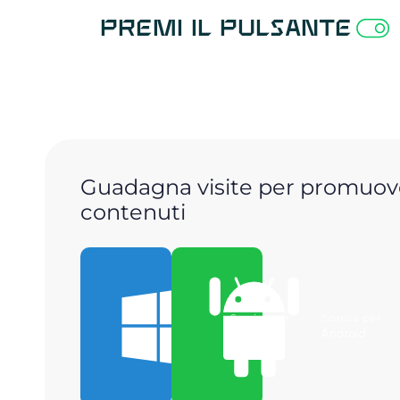
Premi il pulsante
Guadagna visite per promuove
contenuti
Scarica per
Scarica per
Windows
Android