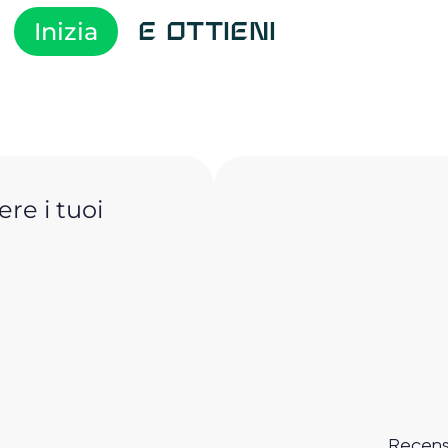
Inizia
e ottieni
re i tuoi
Recens