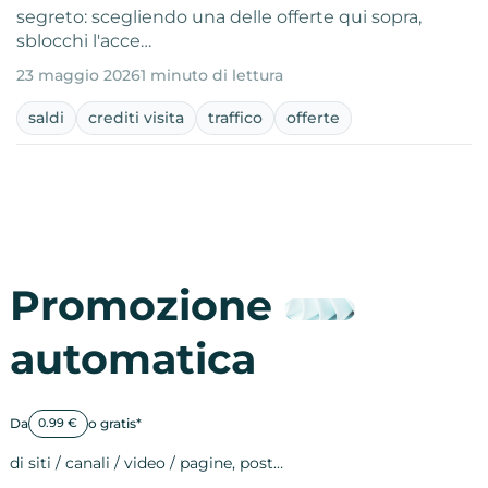
segreto: scegliendo una delle offerte qui sopra,
sblocchi l'acce…
23 maggio 2026
1 minuto di lettura
saldi
crediti visita
traffico
offerte
Promozione
automatica
Da
o gratis*
0.99 €
di siti / canali / video / pagine, post…
Attività sulle 
visite
visualizzazioni
registrazioni
referral
recensioni
menzioni
attività sulle 
attività sui so
spettatori dei
comportament
clic sui link
lead motivati