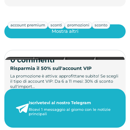
account premium
sconti
promozioni
sconto
Mostra altri
0 commenti
Risparmia il 50% sull'account VIP
La promozione è attiva: approfittane subito! Se scegli
il tipo di account VIP: Da 6 a 11 mesi: 30% di sconto
sull'import…
22 maggio 2026
Iscrivetevi al nostro Telegram
1 minuto di lettura
Ricevi 1 messaggio al giorno con le notizie
principali