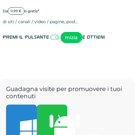
Da
o gratis*
0.99 €
di siti / canali / video / pagine, post…
Attività sulle 
visite
visualizzazioni
registrazioni
referral
recensioni
menzioni
attività sulle 
attività sui so
spettatori dei
comportament
clic sui link
lead motivati
Inizia
Premi il pulsante
e ottieni
Guadagna visite per promuovere i tuoi
contenuti
Scarica per
Scarica per
Windows
Android