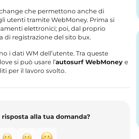
c exchange che permettono anche di
li utenti tramite WebMoney. Prima si
menti elettronici; poi, dal proprio
a di registrazione del sito bux.
no i dati WM dell’utente. Tra queste
ove si può usare l’
autosurf
W
eb
M
oney
e
ti per il lavoro svolto.
o risposta alla tua domanda?