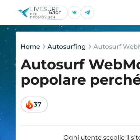
LIVESURF
Блог
ВЕБ
ПРОМОУШЕН
Home
Autosurfing
Autosurf WebMo
Autosurf WebMon
popolare perché
37
Ogni utente sceglie il sit