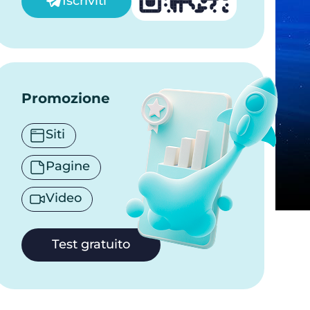
Iscriviti
Promozione
Siti
Pagine
Video
Test gratuito