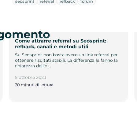
seosprint
referral
refback
forum
argomento
Come attrarre referral su Seosprint:
refback, canali e metodi utili
Su Seosprint non basta avere un link referral per
ottenere risultati stabili. La differenza la fanno la
chiarezza dell’o…
5 ottobre 2023
20 minuti di lettura