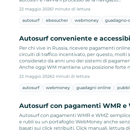
22 maggio 2026
1 minuto di lettura
autosurf
ebesucher
webmoney
guadagno-o
Autosurf conveniente e accessi
Per chi vive in Russia, ricevere pagamenti online 
circuiti di traffico incentivato, per questo, mo
considerato da anni uno dei sistemi di pagamento e
Anche oggi WM mantiene una posizione forte 
22 maggio 2026
2 minuti di lettura
autosurf
webmoney
guadagni online
pubbli
Autosurf con pagamenti WMR e W
Autosurf con pagamenti WMR e WMZ: semplice e
e rubli su un portafoglio WebMoney anche senza in
basati sui click retribuiti. Click manuali, lettura di