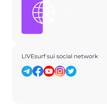
Ottieni il
link P2P
LIVEsurf sui social network