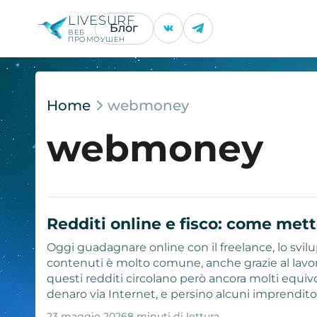
LIVESURF
Блог
ВЕБ
ПРОМОУШЕН
Home
webmoney
webmoney
Redditi online e fisco: come mette
Oggi guadagnare online con il freelance, lo svilu
contenuti è molto comune, anche grazie al lavor
questi redditi circolano però ancora molti equivo
denaro via Internet, e persino alcuni imprenditor
23 maggio 2026
8 minuti di lettura