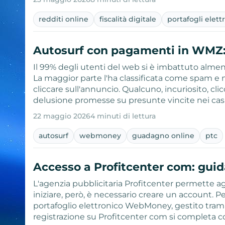
redditi online
fiscalità digitale
portafogli elett
Autosurf con pagamenti in WMZ
Il 99% degli utenti del web si è imbattuto alme
La maggior parte l'ha classificata come spam e
cliccare sull'annuncio. Qualcuno, incuriosito, cl
delusione promesse su presunte vincite nei cas
22 maggio 2026
4 minuti di lettura
autosurf
webmoney
guadagno online
ptc
Accesso a Profitcenter com: guid
L'agenzia pubblicitaria Profitcenter permette ag
iniziare, però, è necessario creare un account. 
portafoglio elettronico WebMoney, gestito tram
registrazione su Profitcenter com si completa co