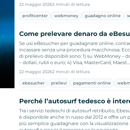
22 maggio 2026
2 minuti di lettura
profitcenter
webmoney
guadagno online
s
Come prelevare denaro da eBes
Se usi eBesucher per guadagnare online, contan
incassare senza una procedura macchinosa. Ecc
di prelievo disponibili sono: 1) su WebMoney – doll
– dollari, rubli o euro; 4) Visa, MasterCard, Maest
22 maggio 2026
2 minuti di lettura
ebesucher
prelievi
pagamenti online
webm
Perché l’autosurf tedesco è inte
Tra i servizi tedeschi di autosurf retribuito, Eb
è disponibile anche in russo dal 2012 e offre un
più semplice guadagnare con la visualizzazione a
autosurf e riavvia il processo se la navigazio…