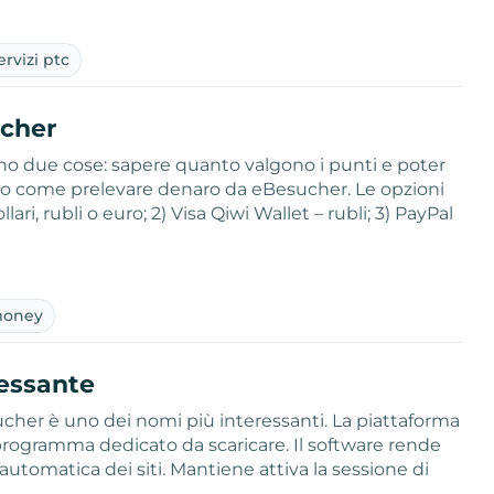
ervizi ptc
ucher
o due cose: sapere quanto valgono i punti e poter
o come prelevare denaro da eBesucher. Le opzioni
ari, rubli o euro; 2) Visa Qiwi Wallet – rubli; 3) PayPal
…
oney
ressante
esucher è uno dei nomi più interessanti. La piattaforma
 programma dedicato da scaricare. Il software rende
utomatica dei siti. Mantiene attiva la sessione di