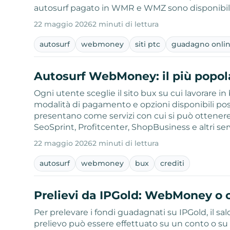
autosurf pagato in WMR e WMZ sono disponibil
22 maggio 2026
2 minuti di lettura
autosurf
webmoney
siti ptc
guadagno onli
Autosurf WebMoney: il più popola
Ogni utente sceglie il sito bux su cui lavorare in 
modalità di pagamento e opzioni disponibili po
presentano come servizi con cui si può ottener
SeoSprint, Profitcenter, ShopBusiness e altri ser
22 maggio 2026
2 minuti di lettura
autosurf
webmoney
bux
crediti
Prelievi da IPGold: WebMoney o 
Per prelevare i fondi guadagnati su IPGold, il sa
prelievo può essere effettuato su un conto o su 