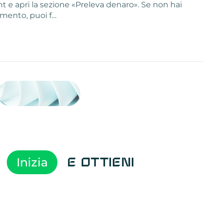
t e apri la sezione «Preleva denaro». Se non hai
amento, puoi f…
Attività sul
visite
visualizzazi
registrazion
referral
recensioni
menzioni
attività sul
attività sui
spettatori d
comportame
clic sui link
lead motiva
Inizia
e ottieni