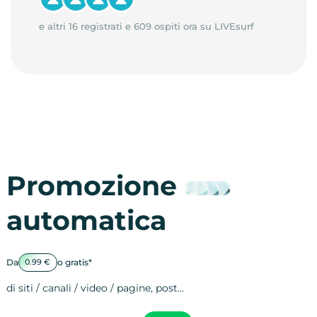
e altri 16 registrati e 609 ospiti ora su LIVEsurf
Promozione
automatica
Da
o gratis*
0.99 €
di siti / canali / video / pagine, post…
Attività sulle 
visite
visualizzazioni
registrazioni
referral
recensioni
menzioni
attività sulle 
attività sui so
spettatori dei
comportament
clic sui link
lead motivati