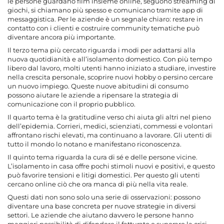
le persone guardano film insieme online, seguono streaming di
giochi, si chiamano più spesso e comunicano tramite app di
messaggistica. Per le aziende è un segnale chiaro: restare in
contatto con i clienti e costruire community tematiche può
diventare ancora più importante.
Il terzo tema più cercato riguarda i modi per adattarsi alla
nuova quotidianità e all’isolamento domestico. Con più tempo
libero dal lavoro, molti utenti hanno iniziato a studiare, investire
nella crescita personale, scoprire nuovi hobby o persino cercare
un nuovo impiego. Queste nuove abitudini di consumo
possono aiutare le aziende a ripensare la strategia di
comunicazione con il proprio pubblico.
Il quarto tema è la gratitudine verso chi aiuta gli altri nel pieno
dell’epidemia. Corrieri, medici, scienziati, commessi e volontari
affrontano rischi elevati, ma continuano a lavorare. Gli utenti di
tutto il mondo lo notano e manifestano riconoscenza.
Il quinto tema riguarda la cura di sé e delle persone vicine.
L’isolamento in casa offre pochi stimoli nuovi e positivi, e questo
può favorire tensioni e litigi domestici. Per questo gli utenti
cercano online ciò che ora manca di più nella vita reale.
Questi dati non sono solo una serie di osservazioni: possono
diventare una base concreta per nuove strategie in diversi
settori. Le aziende che aiutano davvero le persone hanno