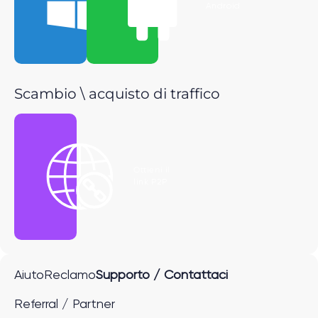
Windows
Android
Scambio \ acquisto di traffico
Ottieni il
link P2P
Aiuto
Reclamo
Supporto / Contattaci
Referral / Partner