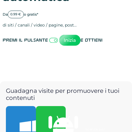
Da
o gratis*
0.99 €
di siti / canali / video / pagine, post…
Attività sulle 
visite
visualizzazioni
registrazioni
referral
recensioni
menzioni
attività sulle 
attività sui so
spettatori dei
comportament
clic sui link
lead motivati
Inizia
Premi il pulsante
e ottieni
Guadagna visite per promuovere i tuoi
contenuti
Scarica per
Scarica per