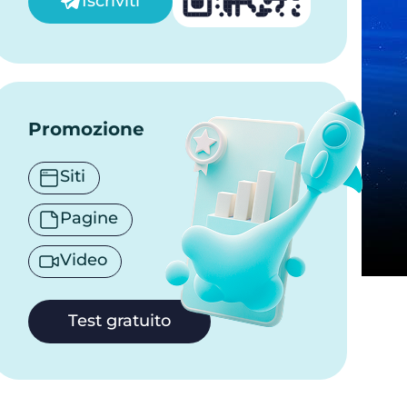
Iscriviti
Promozione
Siti
Pagine
Video
Test gratuito