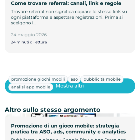
Come trovare referral: canali, link e regole
Trovare referral non significa copiare lo stesso link su
ogni piattaforma e aspettare registrazioni. Prima si
scelgono i…
24 maggio 2026
24 minuti di lettura
promozione giochi mobili
aso
pubblicità mobile
Mostra altri
analisi app mobile
Altro sullo stesso argomento
Promozione di un gioco mobile: strategia
pratica tra ASO, ads, community e analytics
Pubblicare un gioco su Google Play o App Store non