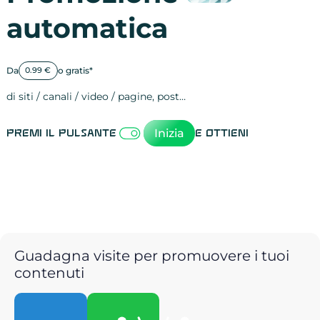
automatica
Da
o gratis*
0.99 €
di siti / canali / video / pagine, post…
Attività sulle 
visite
visualizzazioni
registrazioni
referral
recensioni
menzioni
attività sulle 
attività sui so
spettatori dei
comportament
clic sui link
lead motivati
Inizia
Premi il pulsante
e ottieni
Guadagna visite per promuovere i tuoi
contenuti