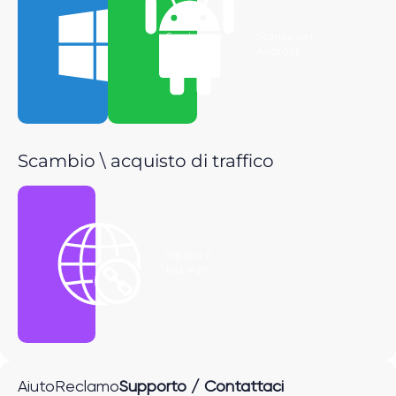
Scarica per
Scarica per
Windows
Android
Scambio \ acquisto di traffico
Ottieni il
link P2P
Aiuto
Reclamo
Supporto / Contattaci